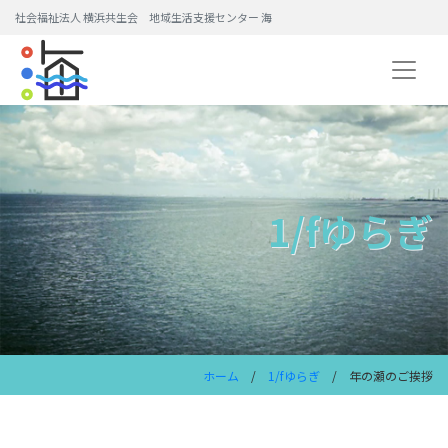
社会福祉法人 横浜共生会 地域生活支援センター 海
1/fゆらぎ
ホーム
/
1/fゆらぎ
/ 年の瀬のご挨拶