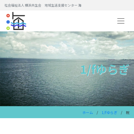
社会福祉法人 横浜共生会 地域生活支援センター 海
1/fゆらぎ
ホーム
/
1/fゆらぎ
/ 祝