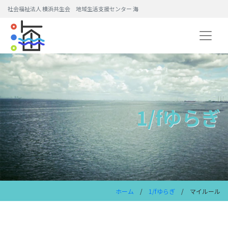
社会福祉法人 横浜共生会 地域生活支援センター 海
1/fゆらぎ
ホーム
/
1/fゆらぎ
/ マイルール