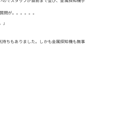
いのでスタッフが直前まで並び、金属探知機手
と質問が。。。。。。
。」
気持ちもありました。しかも金属探知機も無事
。