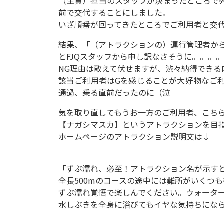
（生贄）担当のスタッフが決まったところで
前で交代することにしました。
いざ順番が回ってきたところでご利用者と交代
結果、「（アトラクションの）運行管理者か
とFJQスタッフから申し訳なさそうに。。。
NG理由は敢えて伏せますが、渋々納得できる
該当ご利用者はGを感じることが大好物なご
通過、乗る直前だったのに（泣
気を取り直してもうお一方のご利用者、こち
【ナガシマスカ】というアトラクションを目
ホームページのアトラクション説明文は↓
「ずぶ濡れ、必至！アトラクション名が示す
全長500mのコースの途中には難所がいくつ
ずぶ濡れ覚悟で楽しんでください。ウォータ
水しぶきを全身に浴びてもイヤな気持ちになら