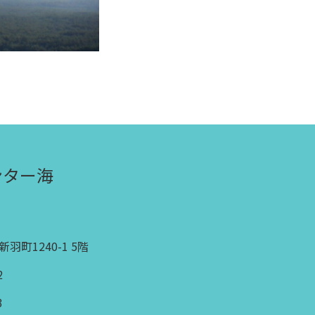
ンター海
羽町1240-1 5階
2
3