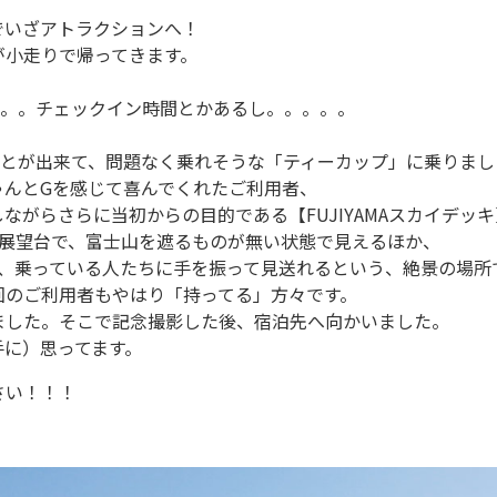
でいざアトラクションへ！
が小走りで帰ってきます。
。。。チェックイン時間とかあるし。。。。。
ことが出来て、問題なく乗れそうな「ティーカップ」に乗りまし
ゃんとGを感じて喜んでくれたご利用者、
がらさらに当初からの目的である【FUJIYAMAスカイデッ
ある展望台で、富士山を遮るものが無い状態で見えるほか、
ぎて、乗っている人たちに手を振って見送れるという、絶景の場所
回のご利用者もやはり「持ってる」方々です。
ました。そこで記念撮影した後、宿泊先へ向かいました。
手に）思ってます。
さい！！！