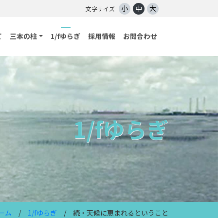
小
中
大
文字サイズ
て
三本の柱
1/fゆらぎ
採用情報
お問合わせ
1/fゆらぎ
ーム
/
1/fゆらぎ
/ 続・天候に恵まれるということ