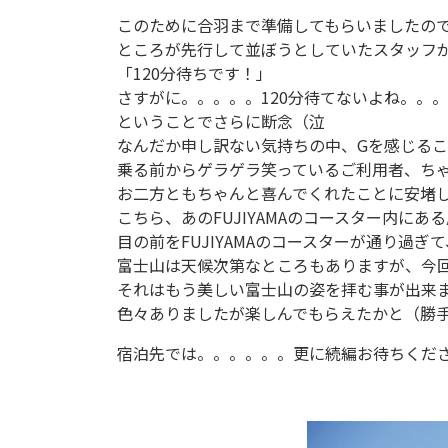
このために合羽まで準備してもらいましたの
ところが先行して並ぼうとしていたスタッフ
「120分待ちです！」
さすがに。。。。。120分待てないよね。。
ということでさらに断念（泣
なんだか申し訳ない気持ちの中、Gを感じる
乗る前からゲラゲラ笑っているご利用者、ち
お二方ともちゃんと喜んでくれたことに安堵しな
こちら、あのFUJIYAMAのコースター内に
目の前をFUJIYAMAのコースターが通り過
富士山は天候次第なところもありますが、今
それはもう美しい富士山の姿を拝む事が出来
色々ありましたが楽しんでもらえたかと（勝
宿泊先では。。。。。。更に続編お待ちくだ