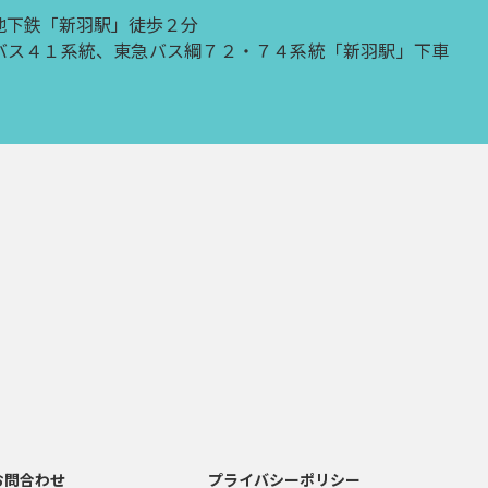
地下鉄「新羽駅」徒歩２分
バス４１系統、東急バス綱７２・７４系統「新羽駅」下車
お問合わせ
プライバシーポリシー