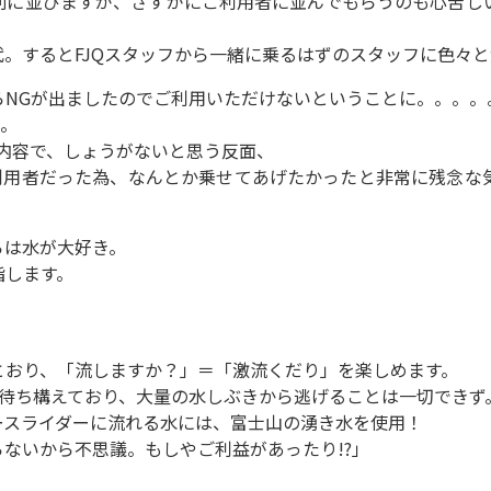
列に並びますが、さすがにご利用者に並んでもらうのも心苦し
。するとFJQスタッフから一緒に乗るはずのスタッフに色々
らNGが出ましたのでご利用いただけないということに。。。。
。。
内容で、しょうがないと思う反面、
利用者だった為、なんとか乗せてあげたかったと非常に残念な
らは水が大好き。
指します。
とおり、「流しますか？」＝「激流くだり」を楽しめます。
も待ち構えており、大量の水しぶきから逃げることは一切できず
ースライダーに流れる水には、富士山の湧き水を使用！
ないから不思議。もしやご利益があったり!?」