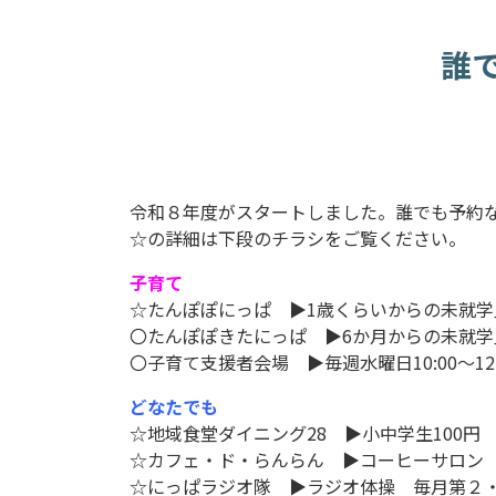
誰
令和８年度がスタートしました。誰でも予約
☆の詳細は下段のチラシをご覧ください。
子育て
☆たんぽぽにっぱ ▶1歳くらいからの未就
〇たんぽぽきたにっぱ ▶6か月からの
未就学
〇子育て支援者会場 ▶毎週水曜日10:00～1
どなたでも
☆地域食堂ダイニング28 ▶小中学生100円
☆
カフェ・ド・らんらん ▶コーヒーサロン 
☆
にっぱラジオ隊 ▶ラジオ体操 毎月第２