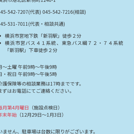
045-542-7207(代表) 045-542-7216(相談)
045-531-7011(代表・相談共通)
横浜市営地下鉄「新羽駅」徒歩２分
横浜市営バス４１系統、東急バス綱７２・７４系統
「新羽駅」下車徒歩２分
月～土曜 午前9時～午後9時
日・祝日 午前9時～午後5時
介護保険等の相談業務は17時までです。
まずはお電話にてご連絡ください。
毎月第4月曜日
（施設点検日）
年末年始
（12月29日～1月3日）
いません、駐車場は台数に限りがございます。