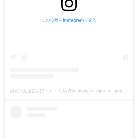
この投稿をInstagramで見る
後見的支援室さぽーと・うみ(@kouhokuku_sapo_to_umi)がシェアした投稿