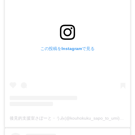
この投稿をInstagramで見る
後見的支援室さぽーと・うみ(@kouhokuku_sapo_to_umi)がシェアした投稿