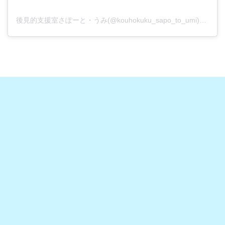
後見的支援室さぽーと・うみ(@kouhokuku_sapo_to_umi)がシェアした投稿