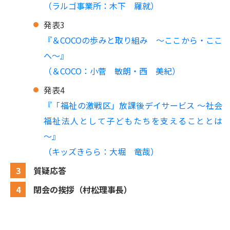
（ラルゴ事業所：木下 羅就）
発表3
『＆COCOの歩みと取り組み ～ここから・ここ
へ～』
（＆COCO：小菅 敏朗・西 美紀）
発表4
『「福祉の激戦区」放課後デイサービス ～社会
福祉法人として子どもたちを支えることとは
～』
（キッズきらら：大堀 竜哉）
質疑応答
閉会の挨拶（村松理事長）