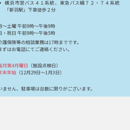
横浜市営バス４１系統、東急バス綱７２・７４系統
「新羽駅」下車徒歩２分
月～土曜 午前9時～午後9時
日・祝日 午前9時～午後5時
介護保険等の相談業務は17時までです。
まずはお電話にてご連絡ください。
毎月第4月曜日
（施設点検日）
年末年始
（12月29日～1月3日）
いません、駐車場は台数に限りがございます。