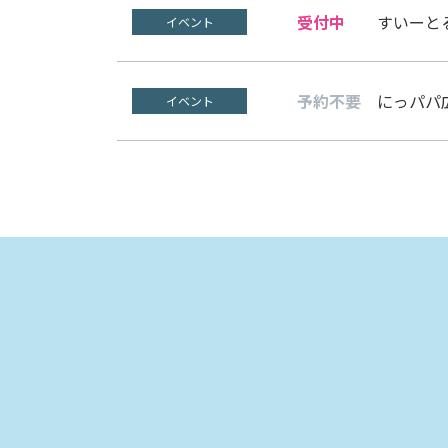
受付中
すいーと
イベント
予約不要
にっパパ
イベント