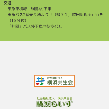
交通
東急東横線 綱島駅 下車
東急バス2番乗り場より「（綱７１）勝田折返所」行き
（15 分位）
「神隠」バス停下車⇒徒歩4分。